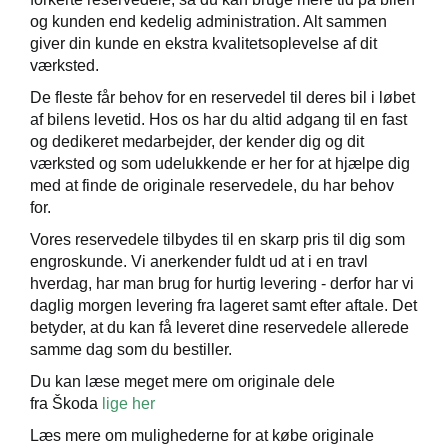
og kunden end kedelig administration. Alt sammen
giver din kunde en ekstra kvalitetsoplevelse af dit
værksted.
De fleste får behov for en reservedel til deres bil i løbet
ervedele - B2B
af bilens levetid. Hos os har du altid adgang til en fast
og dedikeret medarbejder, der kender dig og dit
værksted og som udelukkende er her for at hjælpe dig
med at finde de originale reservedele, du har behov
for.
Vores reservedele tilbydes til en skarp pris til dig som
engroskunde. Vi anerkender fuldt ud at i en travl
hverdag, har man brug for hurtig levering - derfor har vi
daglig morgen levering fra lageret samt efter aftale. Det
betyder, at du kan få leveret dine reservedele allerede
samme dag som du bestiller.
Du kan læse meget mere om originale dele
fra Škoda
lige her
Læs mere om mulighederne for at købe originale