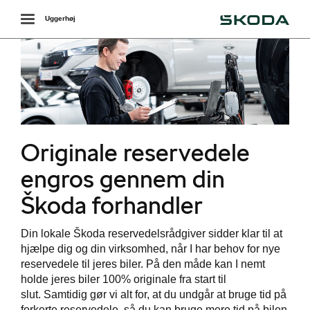
Škoda
Toggle
Uggerhøj
navigation
Originale reservedele
engros gennem din
Škoda forhandler
Din lokale Škoda reservedelsrådgiver sidder klar til at
hjælpe dig og din virksomhed, når I har behov for nye
reservedele til jeres biler. På den måde kan I nemt
holde jeres biler 100% originale fra start til
slut. Samtidig gør vi alt for, at du undgår at bruge tid på
forkerte reservedele, så du kan bruge mere tid på bilen