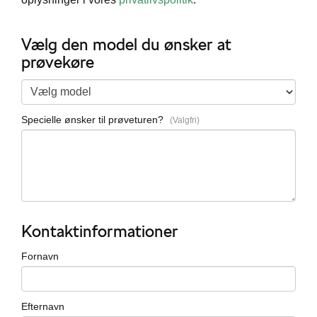
Vælg den model du ønsker at
prøvekøre
i
Specielle ønsker til prøveturen?
easing
Kontaktinformationer
til hurtig
Fornavn
Efternavn