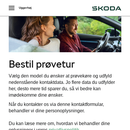
Škoda
Toggle
Uggerhøj
navigation
r
Bestil prøvetur
Vælg den model du ønsker at prøvekøre og udfyld
nedenstående kontaktdata. Jo flere data du udfylder
her, desto mere tid sparer du, så vi bedre kan
hure
imødekomme dine ønsker.
Når du kontakter os via denne kontaktformular,
behandler vi dine personoplysninger.
Du kan læse mere om, hvordan vi behandler dine
oplysninger i vores
privatlivspolitik
.