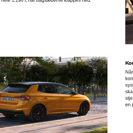
l hele 1.190 l, når bagsæderne klappes ned.
Ko
Når
kom
sys
ska
stj
en 