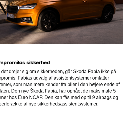
mpromiløs sikkerhed
 det drejer sig om sikkerheden, går Škoda Fabia ikke på
promis: Fabias udvalg af assistentsystemer omfatter
temer, som man mere kender fra biler i den højere ende af
laen. Den nye Škoda Fabia, har opnået de maksimale 5
erner hos Euro NCAP. Den kan fås med op til 9 airbags og
perlerække af nye sikkerhedsassistentsystemer.