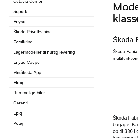
Octavia Combi
Moder
Superb
klass
Enyaq
Škoda Privatleasing
Škoda Fa
Forsikring
Škoda Fabia k
Lagermodeller til hurtig levering
multifunktio
Enyaq Coupé
MinŠkoda App
Elroq
Rummelige biler
Garanti
Epiq
Škoda Fabia
Peaq
bagage. Kab
op til 380 