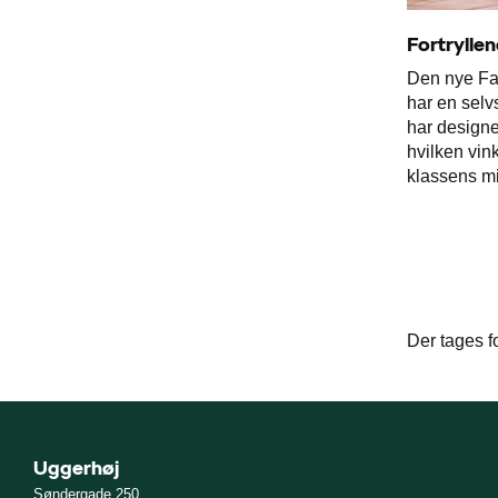
Fortryllen
Den nye Fab
har en sel
har designe
hvilken vink
klassens mi
Der tages fo
Uggerhøj
Søndergade 250