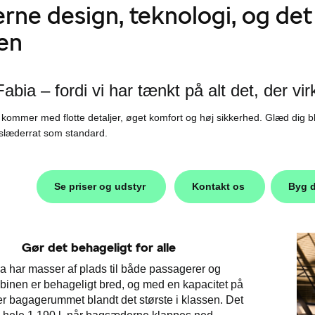
ne design, teknologi, og det
en
bia – fordi vi har tænkt på alt det, der virke
ommer med flotte detaljer, øget komfort og høj sikkerhed. Glæd dig bl.a
nslæderrat som standard.
Se priser og udstyr
Kontakt os
Byg d
Gør det behageligt for alle
 har masser af plads til både passagerer og
inen er behageligt bred, og med en kapacitet på
l er bagagerummet blandt det største i klassen. Det