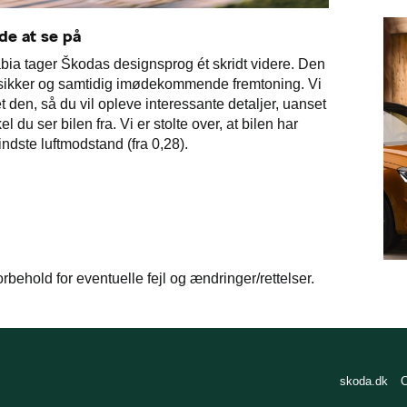
de at se på
ia tager Škodas designsprog ét skridt videre. Den
vsikker og samtidig imødekommende fremtoning. Vi
t den, så du vil opleve interessante detaljer, uanset
el du ser bilen fra. Vi er stolte over, at bilen har
ndste luftmodstand (fra 0,28).
rbehold for eventuelle fejl og ændringer/rettelser.
skoda.dk
C